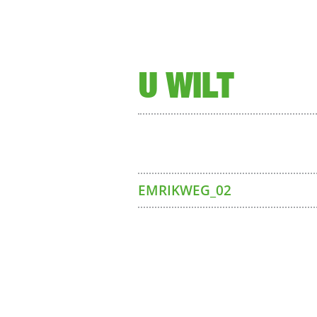
U WILT
EMRIKWEG_02