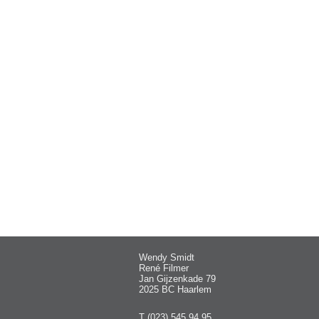
Wendy Smidt
René Filmer
Jan Gijzenkade 79
2025 BC Haarlem
T (023) 545 94 95