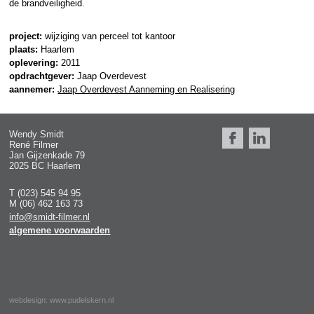
de brandveiligheid.
project:
wijziging van perceel tot kantoor
plaats:
Haarlem
oplevering:
2011
opdrachtgever:
Jaap Overdevest
aannemer:
Jaap Overdevest Aanneming en Realisering
Wendy Smidt
René Filmer
Jan Gijzenkade 79
2025 BC Haarlem
T (023) 545 94 95
M (06) 462 163 73
info@smidt-filmer.nl
algemene voorwaarden
webdesign:
www.pudelskern.nl