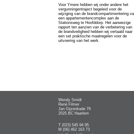
Voor Ymere hebben wij onder andere het
vergunningentraject begeleid voor de
wijziging van de brandcompartimentering v
een appartementencomplex aan de
Stationsweg te Hoofddorp. Het aanwezige
rapport ten aanzien van de verbetering van
de brandveiligheid hebben wij vertaald naar
een set praktische maatregelen voor de
uitvoering van het werk.
Wendy Smidt
René Filmer
Jan Gijzenkade 79
2025 BC Haarlem
T (023) 545 94 95
M (06) 462 163 73